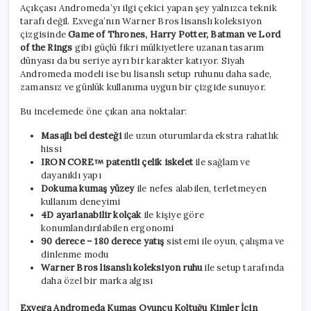
Açıkçası Andromeda’yı ilgi çekici yapan şey yalnızca teknik
tarafı değil. Exvega’nın Warner Bros lisanslı koleksiyon
çizgisinde
Game of Thrones, Harry Potter, Batman ve Lord
of the Rings
gibi güçlü fikri mülkiyetlere uzanan tasarım
dünyası da bu seriye ayrı bir karakter katıyor. Siyah
Andromeda modeli ise bu lisanslı setup ruhunu daha sade,
zamansız ve günlük kullanıma uygun bir çizgide sunuyor.
Bu incelemede öne çıkan ana noktalar:
Masajlı bel desteği
ile uzun oturumlarda ekstra rahatlık
hissi
IRON CORE
patentli çelik iskelet
ile sağlam ve
dayanıklı yapı
Dokuma kumaş yüzey
ile nefes alabilen, terletmeyen
kullanım deneyimi
4D ayarlanabilir kolçak
ile kişiye göre
konumlandırılabilen ergonomi
90 derece – 180 derece yatış
sistemi ile oyun, çalışma ve
dinlenme modu
Warner Bros lisanslı koleksiyon ruhu
ile setup tarafında
daha özel bir marka algısı
Exvega Andromeda Kumaş Oyuncu Koltuğu Kimler İçin