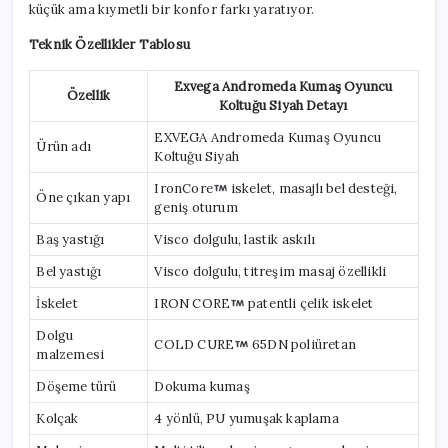
küçük ama kıymetli bir konfor farkı yaratıyor.
Teknik Özellikler Tablosu
Exvega Andromeda Kumaş Oyuncu
Özellik
Koltuğu Siyah Detayı
EXVEGA Andromeda Kumaş Oyuncu
Ürün adı
Koltuğu Siyah
IronCore
iskelet, masajlı bel desteği,
Öne çıkan yapı
geniş oturum
Baş yastığı
Visco dolgulu, lastik askılı
Bel yastığı
Visco dolgulu, titreşim masaj özellikli
İskelet
IRON CORE
patentli çelik iskelet
Dolgu
COLD CURE
65DN poliüretan
malzemesi
Döşeme türü
Dokuma kumaş
Kolçak
4 yönlü, PU yumuşak kaplama