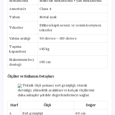
Mekanizma
Multi tilt mekanizma + yan mekanizma
Amortisör
Class 4
Taban
Metal ayak
Silikon kaplı sessiz ve zemin koruyucu
Tekerler
tekerler
Yatma aralığı
90 derece – 180 derece
Taşıma
145 kg
kapasitesi
Maksimum boy
195 cm
desteği
Ölçüler ve Kullanım Detayları
Teknik ölçü şeması; sırt genişliği, oturak
derinliği, yükseklik aralıkları ve kolçak ölçülerini
daha anlaşılır şekilde değerlendirmeyi sağlar.
Harf
Ölçü
Değer
A
Sırt genişliği
60 cm