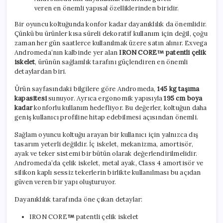
veren en önemli yapısal özelliklerinden biridir.
Bir oyuncu koltuğunda konfor kadar dayanıklılık da önemlidir.
Çünkü bu ürünler kısa süreli dekoratif kullanım için değil, çoğu
zaman her gün saatlerce kullanılmak üzere satın alınır. Exvega
Andromeda’nın kalbinde yer alan
IRON CORE
patentli çelik
iskelet
, ürünün sağlamlık tarafını güçlendiren en önemli
detaylardan biri.
Ürün sayfasındaki bilgilere göre Andromeda,
145 kg taşıma
kapasitesi
sunuyor. Ayrıca ergonomik yapısıyla
195 cm boya
kadar
konforlu kullanım hedefliyor. Bu değerler, koltuğun daha
geniş kullanıcı profiline hitap edebilmesi açısından önemli.
Sağlam oyuncu koltuğu arayan bir kullanıcı için yalnızca dış
tasarım yeterli değildir. İç iskelet, mekanizma, amortisör,
ayak ve teker sistemi bir bütün olarak değerlendirilmelidir.
Andromeda’da çelik iskelet, metal ayak, Class 4 amortisör ve
silikon kaplı sessiz tekerlerin birlikte kullanılması bu açıdan
güven veren bir yapı oluşturuyor.
Dayanıklılık tarafında öne çıkan detaylar:
IRON CORE
patentli çelik iskelet