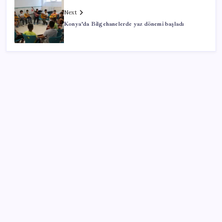
Next
Konya’da Bilgehanelerde yaz dönemi başladı
SON YAZILAR
Çerçeve yasa TBMM’de… Görüşmeler bugün
başlıyor: Saat belli oldu
İlana koyan hiç beklemiyor, alıcısı hazır: Bu 20
otomobil kapış kapış gidiyor