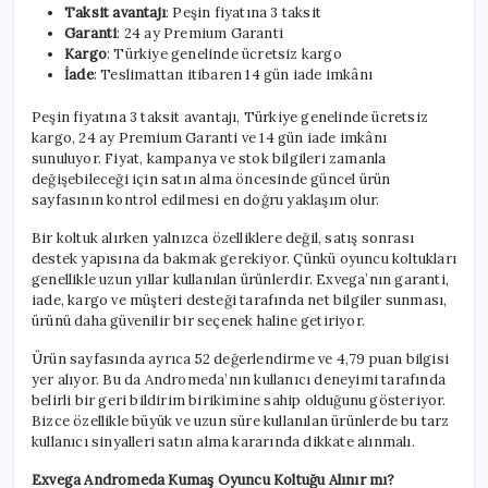
Taksit avantajı
: Peşin fiyatına 3 taksit
Garanti
: 24 ay Premium Garanti
Kargo
: Türkiye genelinde ücretsiz kargo
İade
: Teslimattan itibaren 14 gün iade imkânı
Peşin fiyatına 3 taksit avantajı, Türkiye genelinde ücretsiz
kargo, 24 ay Premium Garanti ve 14 gün iade imkânı
sunuluyor. Fiyat, kampanya ve stok bilgileri zamanla
değişebileceği için satın alma öncesinde güncel ürün
sayfasının kontrol edilmesi en doğru yaklaşım olur.
Bir koltuk alırken yalnızca özelliklere değil, satış sonrası
destek yapısına da bakmak gerekiyor. Çünkü oyuncu koltukları
genellikle uzun yıllar kullanılan ürünlerdir. Exvega’nın garanti,
iade, kargo ve müşteri desteği tarafında net bilgiler sunması,
ürünü daha güvenilir bir seçenek haline getiriyor.
Ürün sayfasında ayrıca 52 değerlendirme ve 4,79 puan bilgisi
yer alıyor. Bu da Andromeda’nın kullanıcı deneyimi tarafında
belirli bir geri bildirim birikimine sahip olduğunu gösteriyor.
Bizce özellikle büyük ve uzun süre kullanılan ürünlerde bu tarz
kullanıcı sinyalleri satın alma kararında dikkate alınmalı.
Exvega Andromeda Kumaş Oyuncu Koltuğu Alınır mı?