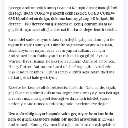
Exvega Andromeda Kumaş Oyuncu Koltuğu Siyah;
masajlı bel
desteği, IRON CORE
patentli çelik iskelet, COLD CURE
65DN poliüretan dolgu, dokuma kumaş yüzey, 4D kolçak, 90
derece – 180 derece yatış sistemi
ve
geniş oturum alanı
ile
güçlü bir oyuncu koltuğu alternatifi olarak değerlendirilebilir.
Bu model sadece oyun odası için değil, çalışma alanı için de
uygun bir yapı sunuyor. Gündüz bilgisayar başında çalışan,
akşam oyun oynayan veya yayın yapan kullanıcılar için
Andromeda’nın fonksiyonel tarafı oldukça güçlü. Ayrıca
Warner Bros lisanslı koleksiyon ruhunun Game of Thrones,
Harry Potter, Batman ve Lord of the Rings gibi evrenlerle
ilişkilendirilebilmesi, ürünü setup kültürü açısından da daha
dikkat çekici hale getiriyor.
Elbette herkesin koltuk beklentisi farklıdır. Daha sade, siyah,
güçlü ve uzun süreli kullanıma uygun bir kumaş oyuncu koltuğu
arıyorsanız; masajlı bel desteği ve dayanıklı iskelet yapısı
nedeniyle Andromeda ciddi biçimde incelenmeye değer.
Uzun süre bilgisayar başında vakit geçiriyor, hem konforlu
hem de güçlü karaktere sahip bir model arıyorsanız
Exvega
Andromeda Kumaş Oyuncu Koltuğu modelini detaylı şekilde