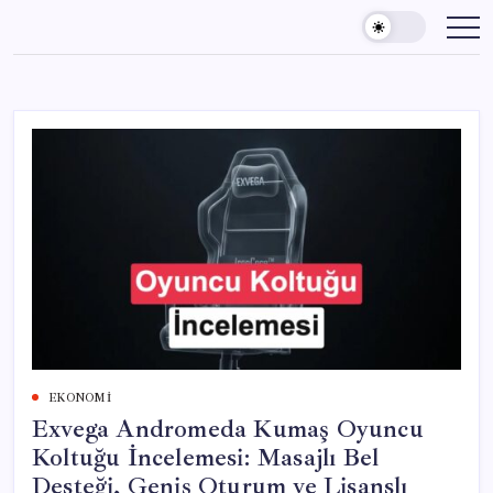
Skip
to
content
EKONOMI
Exvega Andromeda Kumaş Oyuncu
Koltuğu İncelemesi: Masajlı Bel
Desteği, Geniş Oturum ve Lisanslı