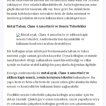
Siyah Andromeda modeli ise bu dünyaya daha sade bir yerden
yaklaşıyor. Her odada kullanılabilecek, fazla bağırmayan ama
güçlü duran bir tasarım dili var. Bize göre bu, ürünü hem
lisanslı koleksiyonları sevenlere hem de daha minimal ve
modern görünüm isteyen kullanıcılara yakınlaştırıyor.
Metal Taban, Class 4 Amortisör ve Sessiz Tekerlekler
Metal ayak, Class 4 amortisör ve silikon kaplı
sessiz tekerler, Andromeda’nın dayanıklılık ve
kullanım konforu tarafını destekliyor.
Bir koltuğun uzun süreli performansında taban ve teker
sistemi çoğu zaman gözden kaçırılır. Oysa koltuğun zeminde
nasıl hareket ettiği, sallanırken nasıl hissettirdiği ve yıllar
içinde ne kadar stabil kaldığı bu parçalarla doğrudan ilgilidir.
Exvega Andromeda’da
metal ayak, Class 4 amortisör ve
silikon kaplı sessiz, zemin koruyucu tekerler
kullanılıyor. Bu
yapı, hem ev hem ofis hem de yayın odası gibi alanlarda daha
sessiz ve kontrollü bir kullanım hissi sağlayabilir.
Özellikle sessiz tekerlekli çalışma koltuğu arayanlar için bu
detay önemli. Çünkü gece oyun oynarken, yayın yaparken veya
ev ortamında çalışırken koltuğun gereksiz ses çıkarmaması