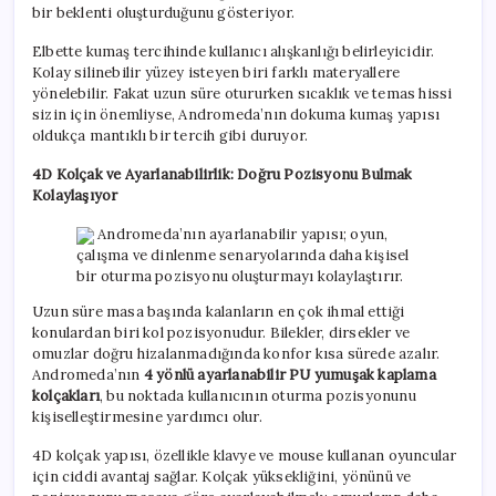
bir beklenti oluşturduğunu gösteriyor.
Elbette kumaş tercihinde kullanıcı alışkanlığı belirleyicidir.
Kolay silinebilir yüzey isteyen biri farklı materyallere
yönelebilir. Fakat uzun süre otururken sıcaklık ve temas hissi
sizin için önemliyse, Andromeda’nın dokuma kumaş yapısı
oldukça mantıklı bir tercih gibi duruyor.
4D Kolçak ve Ayarlanabilirlik: Doğru Pozisyonu Bulmak
Kolaylaşıyor
Andromeda’nın ayarlanabilir yapısı; oyun,
çalışma ve dinlenme senaryolarında daha kişisel
bir oturma pozisyonu oluşturmayı kolaylaştırır.
Uzun süre masa başında kalanların en çok ihmal ettiği
konulardan biri kol pozisyonudur. Bilekler, dirsekler ve
omuzlar doğru hizalanmadığında konfor kısa sürede azalır.
Andromeda’nın
4 yönlü ayarlanabilir PU yumuşak kaplama
kolçakları
, bu noktada kullanıcının oturma pozisyonunu
kişiselleştirmesine yardımcı olur.
4D kolçak yapısı, özellikle klavye ve mouse kullanan oyuncular
için ciddi avantaj sağlar. Kolçak yüksekliğini, yönünü ve