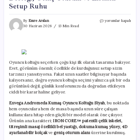
Setup Ruhu
Exvega
By
Emre Arslan
yorumlar kapalı
Andromeda
30 Haziran 2026
13 Min Read
Kumaş
Oyuncu
Koltuğu
İncelemesi:
Masajlı
Bel
Oyuncu koltuğu seçerken çoğu kişi ilk olarak tasarıma bakıyor.
Desteği,
Evet, görünüm önemli; özellikle de kurduğunuz setup sizin
Geniş
Oturum
tarzınızı yansıtıyorsa. Fakat uzun saatler bilgisayar başında
ve
kalıyorsanız, doğru oyuncu koltuğu seçimi yalnızca şık bir oda
Lisanslı
görüntüsü değil, günlük konforunuzu da doğrudan etkileyen
Setup
ciddi bir karar haline geliyor.
Ruhu
için
Exvega Andromeda Kumaş Oyuncu Koltuğu Siyah
, bu noktada
hem oyunculara hem de masa başında uzun süre çalışan
kullanıcılara hitap eden güçlü bir model olarak öne çıkıyor.
Ürünün ana karakteri;
IRON CORE
patentli çelik iskelet,
titreşimli masaj özellikli bel yastığı, dokuma kumaş yüzey, 4D
ayarlanabilir kolçak
ve
geniş oturum alanı
üzerine kurulmuş.