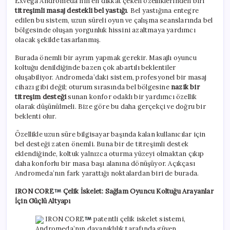
Exvega Andromeda’nın en dikkat çeken özelliklerinden biri
titreşimli masaj destekli bel yastığı
. Bel yastığına entegre
edilen bu sistem, uzun süreli oyun ve çalışma seanslarında bel
bölgesinde oluşan yorgunluk hissini azaltmaya yardımcı
olacak şekilde tasarlanmış.
Burada önemli bir ayrım yapmak gerekir. Masajlı oyuncu
koltuğu denildiğinde bazen çok abartılı beklentiler
oluşabiliyor. Andromeda’daki sistem, profesyonel bir masaj
cihazı gibi değil; oturum sırasında bel bölgesine
nazik bir
titreşim desteği
sunan konfor odaklı bir yardımcı özellik
olarak düşünülmeli. Bize göre bu daha gerçekçi ve doğru bir
beklenti olur.
Özellikle uzun süre bilgisayar başında kalan kullanıcılar için
bel desteği zaten önemli. Buna bir de titreşimli destek
eklendiğinde, koltuk yalnızca oturma yüzeyi olmaktan çıkıp
daha konforlu bir masa başı alanına dönüşüyor. Açıkçası
Andromeda’nın fark yarattığı noktalardan biri de burada.
IRON CORE
Çelik İskelet: Sağlam Oyuncu Koltuğu Arayanlar
İçin Güçlü Altyapı
IRON CORE
patentli çelik iskelet sistemi,
Andromeda’nın dayanıklılık tarafında güven