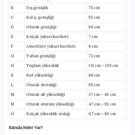
B
Dış genişlik
75 cm
C
Kol iç genişliği
55 cm
D
Oturak genişliği
56 cm
E
Kolçak yukarı hareketi
7 cm
F
Amortisör yukarı hareketi
8 cm
G
Taban genişliği
72 cm
H
Toplam yükseklik
131 cm – 139 cm
K
Sırt yüksekliği
88 cm
L
Oturak derinliği
55 cm
M
Oturak alt yüksekliği
37 cm – 45 cm
N
Oturak oturum yüksekliği
47 cm – 55 cm
O
Kolçak yükseklik aralığı
67 cm – 80 cm
Kutuda Neler Var?