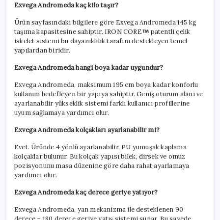
Exvega Andromeda kaç kilo taşır?
Ürün sayfasındaki bilgilere göre Exvega Andromeda 145 kg
taşıma kapasitesine sahiptir. IRON CORE
patentli çelik
iskelet sistemi bu dayanıklılık tarafını destekleyen temel
yapılardan biridir.
Exvega Andromeda hangi boya kadar uygundur?
Exvega Andromeda, maksimum 195 cm boya kadar konforlu
kullanım hedefleyen bir yapıya sahiptir. Geniş oturum alanı ve
ayarlanabilir yükseklik sistemi farklı kullanıcı profillerine
uyum sağlamaya yardımcı olur.
Exvega Andromeda kolçakları ayarlanabilir mi?
Evet. Üründe 4 yönlü ayarlanabilir, PU yumuşak kaplama
kolçaklar bulunur. Bu kolçak yapısı bilek, dirsek ve omuz
pozisyonunu masa düzenine göre daha rahat ayarlamaya
yardımcı olur.
Exvega Andromeda kaç derece geriye yatıyor?
Exvega Andromeda, yan mekanizma ile desteklenen 90
derece – 180 derece geriye yatış sistemi sunar. Bu sayede