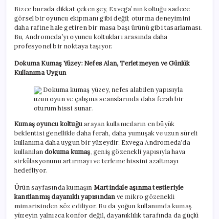
Bizce burada dikkat çeken şey, Exvega’nın koltuğu sadece
görsel bir oyuncu ekipmanı gibi değil; oturma deneyimini
daha rafine hale getiren bir masa başı ürünü gibi tasarlaması.
Bu, Andromeda’yı oyuncu koltukları arasında daha
profesyonel bir noktaya taşıyor.
Dokuma Kumaş Yüzey: Nefes Alan, Terletmeyen ve Günlük
Kullanıma Uygun
Dokuma kumaş yüzey, nefes alabilen yapısıyla
uzun oyun ve çalışma seanslarında daha ferah bir
oturum hissi sunar.
Kumaş oyuncu koltuğu
arayan kullanıcıların en büyük
beklentisi genellikle daha ferah, daha yumuşak ve uzun süreli
kullanıma daha uygun bir yüzeydir. Exvega Andromeda’da
kullanılan
dokuma kumaş
, geniş gözenekli yapısıyla hava
sirkülasyonunu artırmayı ve terleme hissini azaltmayı
hedefliyor.
Ürün sayfasında kumaşın
Martindale aşınma testleriyle
kanıtlanmış dayanıklı yapısından
ve mikro gözenekli
mimarisinden söz ediliyor. Bu da yoğun kullanımda kumaş
yüzeyin yalnızca konfor değil, dayanıklılık tarafında da güçlü