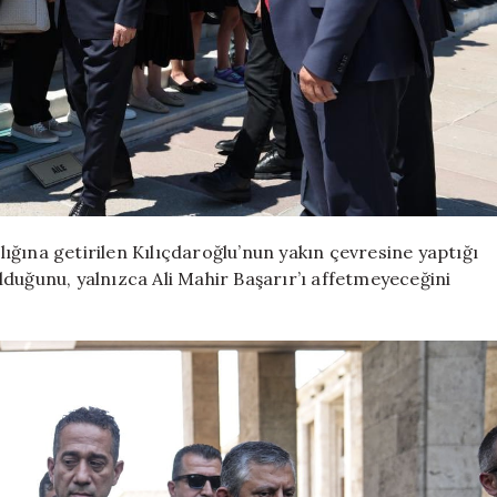
ğına getirilen Kılıçdaroğlu’nun yakın çevresine yaptığı
duğunu, yalnızca Ali Mahir Başarır’ı affetmeyeceğini