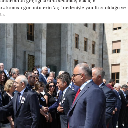
yanlarından geçtiği sırada selamlaşmak için
öz konusu görüntülerin ‘açı’ nedeniyle yanıltıcı olduğu ve
tı.