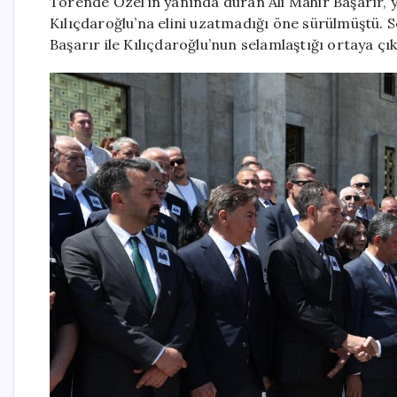
Törende Özel’in yanında duran Ali Mahir Başarır, 
Kılıçdaroğlu’na elini uzatmadığı öne sürülmüştü. S
Başarır ile Kılıçdaroğlu’nun selamlaştığı ortaya çık