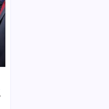
iPhone 18 Pro Max ve iPhone Ultra Elimizde
ASELSAN, Avrupa’nın En Büyük Hava
Savunma Tesisi Oğulbey’i Geliştiriyor
2026 AÖL 3. Dönem sınav sonuçları ne
zaman açıklanacak? Açık Öğretim Lisesi
sınav sonuçları nasıl ve nereden öğrenilir?
Güneş’in en net görüntüsü yakalandı, sır
perdesi nihayet aralandı
Çerçeve yasa TBMM’de… Görüşmeler
bugün başlıyor: Saat belli oldu
İlana koyan hiç beklemiyor, alıcısı hazır: Bu
20 otomobil kapış kapış gidiyor
Fransa’da işsizlik 6 yılın zirvesinde
MHP’li Feti Yıldız’dan ‘çerçeve yasa’
ı
açıklaması: IRA ve FARC örnekleri dikkat
çekti