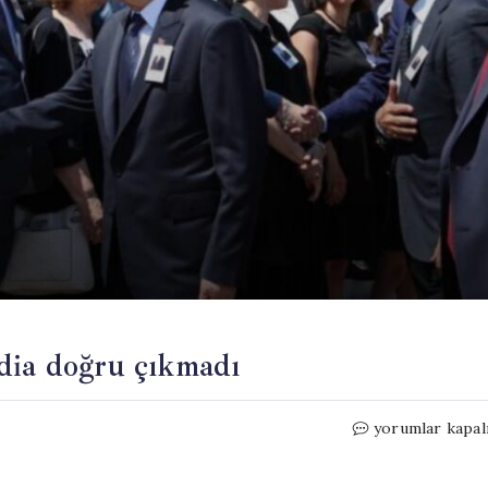
dia doğru çıkmadı
Cenazede
yorumlar kapal
soğuk
rüzgarlar: