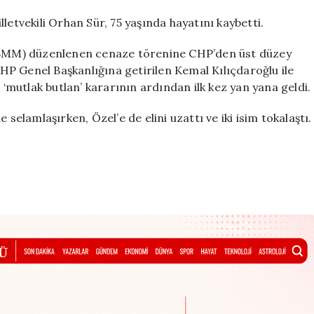
O
iddia
letvekili Orhan Sür, 75 yaşında hayatını kaybetti.
doğru
çıkmadı
(TBMM) düzenlenen cenaze törenine CHP’den üst düzey
için
P Genel Başkanlığına getirilen Kemal Kılıçdaroğlu ile
 ‘mutlak butlan’ kararının ardından ilk kez yan yana geldi.
 selamlaşırken, Özel’e de elini uzattı ve iki isim tokalaştı.