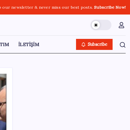
o our newsletter & never miss our best posts.
Subscribe Now!
TIM
İLETİŞİM
Subscribe
SON YAZILAR
Ekran Kartı Fiyatlarına Zam Yolda: Yüzde
40’a Varan Fiyat Artışı