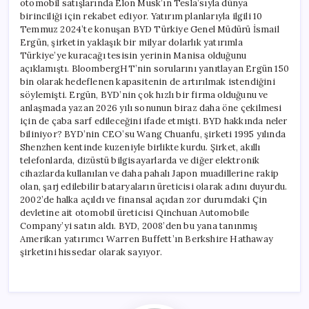
otomobil satışlarında Elon Musk’ın Tesla’sıyla dünya
birinciliği için rekabet ediyor. Yatırım planlarıyla ilgili 10
Temmuz 2024’te konuşan BYD Türkiye Genel Müdürü İsmail
Ergün, şirketin yaklaşık bir milyar dolarlık yatırımla
Türkiye’ye kuracağı tesisin yerinin Manisa olduğunu
açıklamıştı. BloombergHT’nin sorularını yanıtlayan Ergün 150
bin olarak hedeflenen kapasitenin de artırılmak istendiğini
söylemişti. Ergün, BYD’nin çok hızlı bir firma olduğunu ve
anlaşmada yazan 2026 yılı sonunun biraz daha öne çekilmesi
için de çaba sarf edileceğini ifade etmişti. BYD hakkında neler
biliniyor? BYD’nin CEO’su Wang Chuanfu, şirketi 1995 yılında
Shenzhen kentinde kuzeniyle birlikte kurdu. Şirket, akıllı
telefonlarda, dizüstü bilgisayarlarda ve diğer elektronik
cihazlarda kullanılan ve daha pahalı Japon muadillerine rakip
olan, şarj edilebilir bataryaların üreticisi olarak adını duyurdu.
2002’de halka açıldı ve finansal açıdan zor durumdaki Çin
devletine ait otomobil üreticisi Qinchuan Automobile
Company’yi satın aldı. BYD, 2008’den bu yana tanınmış
Amerikan yatırımcı Warren Buffett’ın Berkshire Hathaway
şirketini hissedar olarak sayıyor.