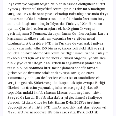
inşa etmeye başlamadığını ve planın askıda olduğunu belirtti.
Ayrıca şirketin Türkiye’de üretim için bir takvimi olmadığını
vurguladı. BYD ile Sanayi ve Teknoloji Bakanlığı arasında iki yıl
önce Manisa’da kurulması beklenen fabrikada üretimin bu yıl
sonunda başlaması öngörülüyordu. Türkiye, 2024 Haziran
ayında Çin’de üretilen araçlara ek %40 gümrük vergisi
getirmiş ama 5 Temmuz’da yayımlanan Cumhurbaşkanı kararı
kapsamında ülkeye yatırım yapanlar bu vergiden muaf
tutulmuştu. AA’ya göre BYD’nin Türkiye’de yaklaşık 1 milyar
dolar yatırımla, yıllık 150 bin araç kapasiteli elektrikli ve şarj
edilebilir hibrit otomobil üretimi ve diğer sürdürülebilir ulaşım
teknolojileri için Ar-Ge merkezi kurması öngörülüyordu. Beş
bin kişiye kadar doğrudan istihdam sağlanması planlanan
tesisin bu yıl sonunda üretime başlaması hedefleniyordu.
Şirket AB’de üretime odaklandı Avrupa Birliği de 2024
Temmuz ayında Çin’de üretilen elektrikli otomobillere ek
vergiler getirdi. Şirket vergiden kaçınmak için Avrupa Birliği
ülkelerinde üretim yapmak için harekete geçti. Şirket AB
topraklarındaki ilk fabrikasını Macaristan’ın güneyindeki
Szeged’de kurdu. Bu fabrika da bir yıl gecikmeyle faaliyete
girecek. Li daha önce bu fabrikanın Eylül 2025’te üretime
geçeceği belirtilmişti. BYD’nin Avrupa’daki satışları geçen yıl
%270 arttı ve neredeyse 188 bin araç sattı. BYD, elektrik