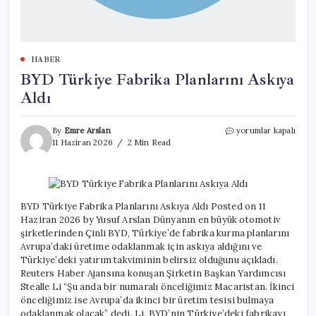
HABER
BYD Türkiye Fabrika Planlarını Askıya
Aldı
BYD
By
Emre Arslan
yorumlar kapalı
Türkiye
11 Haziran 2026
2 Min Read
Fabrika
Planlarını
Askıya
Aldı
için
BYD Türkiye Fabrika Planlarını Askıya Aldı Posted on 11
Haziran 2026 by Yusuf Arslan Dünyanın en büyük otomotiv
şirketlerinden Çinli BYD, Türkiye’de fabrika kurma planlarını
Avrupa’daki üretime odaklanmak için askıya aldığını ve
Türkiye’deki yatırım takviminin belirsiz olduğunu açıkladı.
Reuters Haber Ajansına konuşan Şirketin Başkan Yardımcısı
Stealle Li “Şu anda bir numaralı önceliğimiz Macaristan. İkinci
önceliğimiz ise Avrupa’da ikinci bir üretim tesisi bulmaya
odaklanmak olacak” dedi. Li, BYD’nin Türkiye’deki fabrikayı