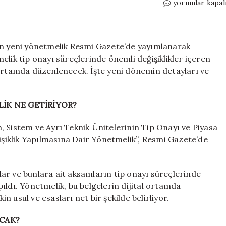
Bunu
yorumlar kapal
yapmayan
aracını
tescil
ettiremeyecek!
nan yeni yönetmelik Resmi Gazete’de yayımlanarak
Resmi
elik tip onayı süreçlerinde önemli değişiklikler içeren
Gazete’de
 ortamda düzenlenecek. İşte yeni dönemin detayları ve
yayımlandı
için
İK NE GETİRİYOR?
 Sistem ve Ayrı Teknik Ünitelerinin Tip Onayı ve Piyasa
iklik Yapılmasına Dair Yönetmelik”, Resmi Gazete’de
ar ve bunlara ait aksamların tip onayı süreçlerinde
ıldı. Yönetmelik, bu belgelerin dijital ortamda
in usul ve esasları net bir şekilde belirliyor.
ACAK?