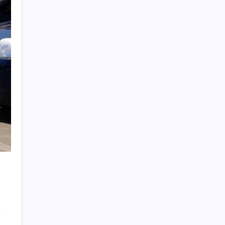
TMSF, 106 aracı satışa sunacak
DİSK-AR: Asgari ücret 5 bin 576 lira eridi
Son dakika… AKP’den muhalefete ‘çerçeve
yasa’ ön bilgilendirmesi
Öğretmen eğitiminde dijital dönem
İşini bıraktı, 8 ayda ikinci el kıyafet satarak
servet kazandı!
Motorin fiyatlarında bir ayda dev artış:
Maliyetlerdeki yükseliş sofrayı da vuracak
Petrolde sular duruldu
Görme engellinin erişilebilirliği artacak
En düşük emekli aylığına zam Resmi
Gazete’de yayımlandı