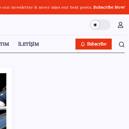
o our newsletter & never miss our best posts.
Subscribe Now!
TIM
İLETİŞİM
Subscribe
SON YAZILAR
9 milyon abonenin faturası kasım ayında
ikiye katlanacak