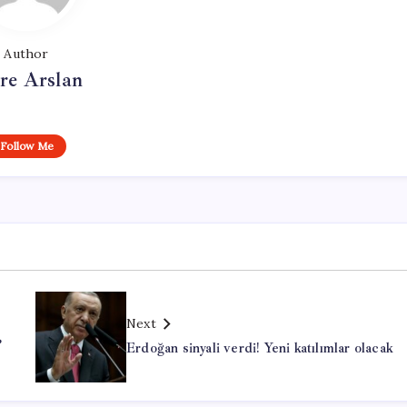
Author
re Arslan
Follow Me
Next
,
Erdoğan sinyali verdi! Yeni katılımlar olacak