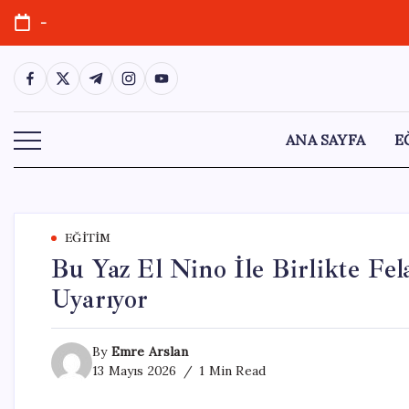
Skip
-
to
content
https://www.facebook.com/
https://twitter.com/
https://t.me/
https://www.instagram.com/
https://youtube.com/
ANA SAYFA
E
EĞITIM
Bu Yaz El Nino İle Birlikte Fel
Uyarıyor
By
Emre Arslan
13 Mayıs 2026
1 Min Read