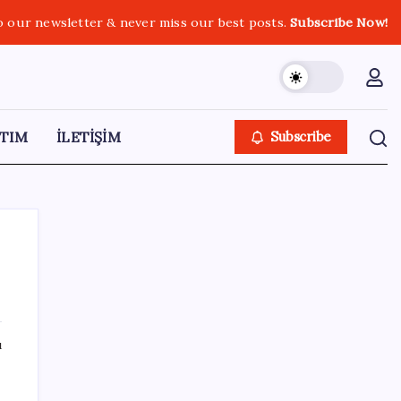
o our newsletter & never miss our best posts.
Subscribe Now!
TIM
İLETİŞİM
Subscribe
SON YAZILAR
ı
Ekran Kartı Fiyatlarına Zam Yolda: Yüzde
40’a Varan Fiyat Artışı