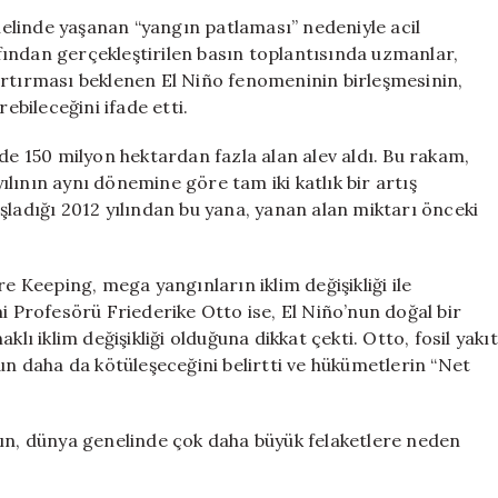
İle
enelinde yaşanan “yangın patlaması” nedeniyle acil
Birlikte
ından gerçekleştirilen basın toplantısında uzmanlar,
Felaketler
ni artırması beklenen El Niño fenomeninin birleşmesinin,
Kapıda,
ebileceğini ifade etti.
Bilim
İnsanları
de 150 milyon hektardan fazla alan alev aldı. Bu rakam,
Uyarıyor
lının aynı dönemine göre tam iki katlık bir artış
için
şladığı 2012 yılından bu yana, yanan alan miktarı önceki
Keeping, mega yangınların iklim değişikliği ile
i Profesörü Friederike Otto ise, El Niño’nun doğal bir
lı iklim değişikliği olduğuna dikkat çekti. Otto, fosil yakıt
 daha da kötüleşeceğini belirtti ve hükümetlerin “Net
rın, dünya genelinde çok daha büyük felaketlere neden