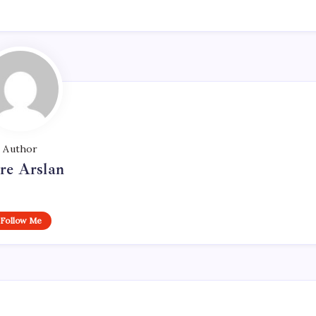
Author
re Arslan
Follow Me