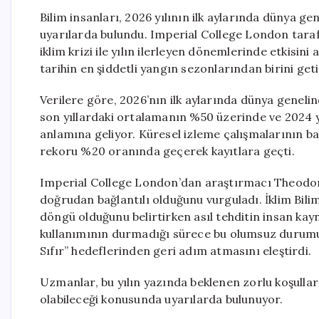
Bilim insanları, 2026 yılının ilk aylarında dünya g
uyarılarda bulundu. Imperial College London taraf
iklim krizi ile yılın ilerleyen dönemlerinde etkisi
tarihin en şiddetli yangın sezonlarından birini getir
Verilere göre, 2026’nın ilk aylarında dünya genelin
son yıllardaki ortalamanın %50 üzerinde ve 2024 yı
anlamına geliyor. Küresel izleme çalışmalarının ba
rekoru %20 oranında geçerek kayıtlara geçti.
Imperial College London’dan araştırmacı Theodore 
doğrudan bağlantılı olduğunu vurguladı. İklim Bilim
döngü olduğunu belirtirken asıl tehditin insan kaynak
kullanımının durmadığı sürece bu olumsuz durumun
Sıfır” hedeflerinden geri adım atmasını eleştirdi.
Uzmanlar, bu yılın yazında beklenen zorlu koşulla
olabileceği konusunda uyarılarda bulunuyor.