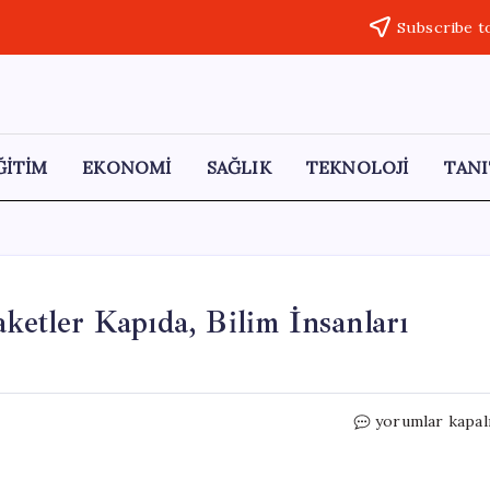
Subscribe t
ĞİTİM
EKONOMİ
SAĞLIK
TEKNOLOJİ
TANI
aketler Kapıda, Bilim İnsanları
Bu
yorumlar kapal
Yaz
El
Nino