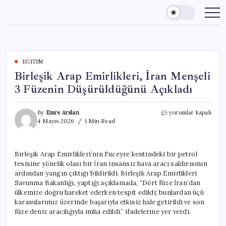
Skip
to
content
EĞITIM
Birleşik Arap Emirlikleri, İran Menşeli
3 Füzenin Düşürüldüğünü Açıkladı
Birleşik
By
Emre Arslan
yorumlar kapalı
Arap
4 Mayıs 2026
1 Min Read
Emirlikleri,
İran
Menşeli
Birleşik Arap Emirlikleri’nin Fuceyre kentindeki bir petrol
3
tesisine yönelik olası bir İran insansız hava aracı saldırısının
Füzenin
Düşürüldüğünü
ardından yangın çıktığı bildirildi. Birleşik Arap Emirlikleri
Açıkladı
Savunma Bakanlığı, yaptığı açıklamada, “Dört füze İran’dan
için
ülkemize doğru hareket ederken tespit edildi; bunlardan üçü
karasularımız üzerinde başarıyla etkisiz hale getirildi ve son
füze deniz aracılığıyla imha edildi.” ifadelerine yer verdi.