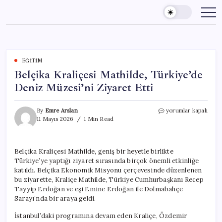
Skip
to
content
EĞITIM
Belçika Kraliçesi Mathilde, Türkiye’de
Deniz Müzesi’ni Ziyaret Etti
Belçika
By
Emre Arslan
yorumlar kapalı
Kraliçesi
11 Mayıs 2026
1 Min Read
Mathilde,
Türkiye’de
Deniz
Belçika Kraliçesi Mathilde, geniş bir heyetle birlikte
Müzesi’ni
Türkiye’ye yaptığı ziyaret sırasında birçok önemli etkinliğe
Ziyaret
Etti
katıldı. Belçika Ekonomik Misyonu çerçevesinde düzenlenen
için
bu ziyarette, Kraliçe Mathilde, Türkiye Cumhurbaşkanı Recep
Tayyip Erdoğan ve eşi Emine Erdoğan ile Dolmabahçe
Sarayı’nda bir araya geldi.
İstanbul’daki programına devam eden Kraliçe, Özdemir