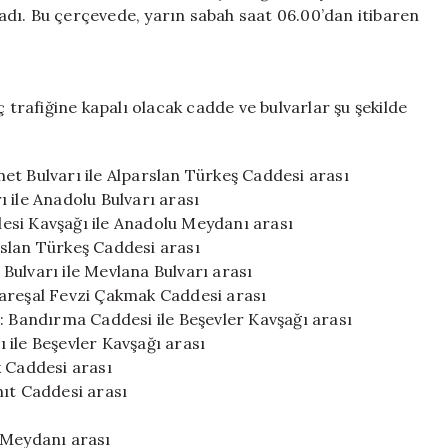
Cadde
kladı. Bu çerçevede, yarın sabah saat 06.00’dan itibaren
ve
Sokaklar
için
ç trafiğine kapalı olacak cadde ve bulvarlar şu şekilde
et Bulvarı ile Alparslan Türkeş Caddesi arası
 ile Anadolu Bulvarı arası
esi Kavşağı ile Anadolu Meydanı arası
slan Türkeş Caddesi arası
Bulvarı ile Mevlana Bulvarı arası
Mareşal Fevzi Çakmak Caddesi arası
Bandırma Caddesi ile Beşevler Kavşağı arası
 ile Beşevler Kavşağı arası
k Caddesi arası
nıt Caddesi arası
 Meydanı arası