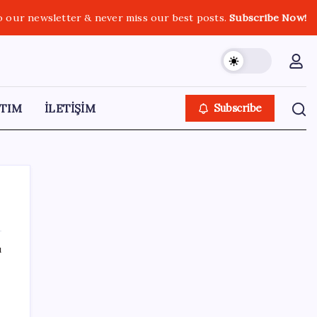
o our newsletter & never miss our best posts.
Subscribe Now!
TIM
İLETİŞİM
Subscribe
ı
SON YAZILAR
9 milyon abonenin faturası kasım ayında
ikiye katlanacak