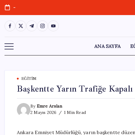
Skip
-
to
content
https://www.facebook.com/
https://twitter.com/
https://t.me/
https://www.instagram.com/
https://youtube.com/
ANA SAYFA
E
EĞITIM
Başkentte Yarın Trafiğe Kapalı
By
Emre Arslan
2 Mayıs 2026
1 Min Read
Ankara Emniyet Müdürlüğü, yarın başkentte düzenl