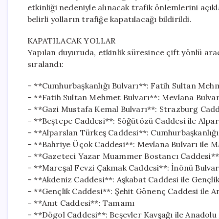
etkinliği nedeniyle alınacak trafik önlemlerini açı
belirli yolların trafiğe kapatılacağı bildirildi.
KAPATILACAK YOLLAR
Yapılan duyuruda, etkinlik süresince çift yönlü ara
sıralandı:
– **Cumhurbaşkanlığı Bulvarı**: Fatih Sultan Mehm
– **Fatih Sultan Mehmet Bulvarı**: Mevlana Bulvarı
– **Gazi Mustafa Kemal Bulvarı**: Strazburg Cadd
– **Beştepe Caddesi**: Söğütözü Caddesi ile Alpar
– **Alparslan Türkeş Caddesi**: Cumhurbaşkanlığı 
– **Bahriye Üçok Caddesi**: Mevlana Bulvarı ile 
– **Gazeteci Yazar Muammer Bostancı Caddesi**: 
– **Mareşal Fevzi Çakmak Caddesi**: İnönü Bulvarı
– **Akdeniz Caddesi**: Aşkabat Caddesi ile Gençli
– **Gençlik Caddesi**: Şehit Gönenç Caddesi ile A
– **Anıt Caddesi**: Tamamı
– **Dögol Caddesi**: Beşevler Kavşağı ile Anadolu