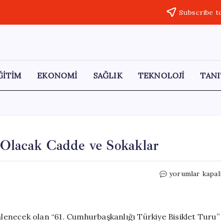
Subscribe t
ĞİTİM
EKONOMİ
SAĞLIK
TEKNOLOJİ
TANI
 Olacak Cadde ve Sokaklar
Başkentte
yorumlar kapal
Yarın
Trafiğe
Kapalı
Olacak
enecek olan “61. Cumhurbaşkanlığı Türkiye Bisiklet Turu”