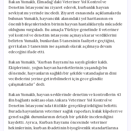
Bakan Yumaklı, Elmadağ’daki Veteriner Yol Kontrol ve
Denetim İstasyonu’nu ziyaret ederek, kurbanlık hayvan
sevkiyatını yerinde inceledi. Ziyaret esnasında açıklamalarda
bulunan Yumaklı, hayvancılık alanındaki yol haritasının en
önemli bileşenlerinden birinin hayvan hastalıklarıyla mücadele
olduğunu vurguladı. Bu amaçla Türkiye genelinde 8 veteriner
yol kontrol ve denetim istasyonu açmaya karar verdiklerini
belirten Yumaklı, bunlardan 5 tanesinin faaliyete geçtiğini,
geri kalan 3 tanesinin ise aşamalı olarak açılmaya devam
edeceğini ifade etti.
Bakan Yumaklı, “Kurban Bayramı’na sayılı günler kaldı.
Ekiplerimiz, yoğun hayvan hareketlerinin yaşandığı bu
dönemde, hayvanların sağlıklı bir şekilde vatandaşların dini
vecibelerini yerine getirebilmeleri için gece gündüz
çalışmaktadır” dedi.
Bakan Yumaklı, hayvan sevklerinde denetim ve kontrollerin 43
ilin bağlantı noktası olan Ankara Veteriner Yol Kontrol ve
Denetim İstasyonu’nda titizlikle gerçekleştirildiğini belirtti.
Burada hayvanların veteriner sağlık raporları, kulak küpeleri ve
genel sağlık durumlarının detaylı bir şekilde incelendiğini
kaydetti. Ayrıca, Kurban Bayramı öncesinde veteriner
hekimlerinin, kurban ibadetinin biyogüvenlik standartlarına