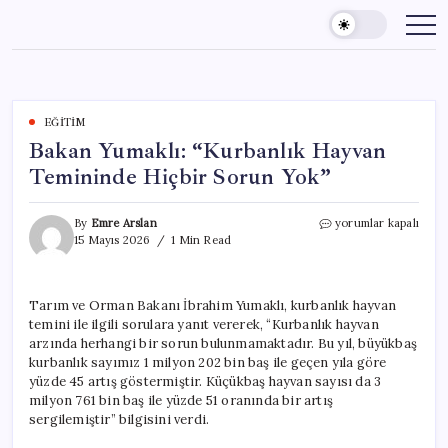
Skip
to
content
EĞITIM
Bakan Yumaklı: “Kurbanlık Hayvan
Temininde Hiçbir Sorun Yok”
Bakan
By
Emre Arslan
yorumlar kapalı
Yumaklı:
15 Mayıs 2026
1 Min Read
“Kurbanlık
Hayvan
Temininde
Tarım ve Orman Bakanı İbrahim Yumaklı, kurbanlık hayvan
Hiçbir
temini ile ilgili sorulara yanıt vererek, “Kurbanlık hayvan
Sorun
Yok”
arzında herhangi bir sorun bulunmamaktadır. Bu yıl, büyükbaş
için
kurbanlık sayımız 1 milyon 202 bin baş ile geçen yıla göre
yüzde 45 artış göstermiştir. Küçükbaş hayvan sayısı da 3
milyon 761 bin baş ile yüzde 51 oranında bir artış
sergilemiştir” bilgisini verdi.