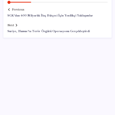
Previous
SGK’dan 600 Milyarlık İlaç Bütçesi İçin Yenilikçi Yaklaşımlar
Next
Suriye, Humus’ta Terör Örgütü Operasyonu Gerçekleştirdi
SON YAZILAR
9 milyon abonenin faturası kasım ayında ikiye
katlanacak
TMSF, 106 aracı satışa sunacak