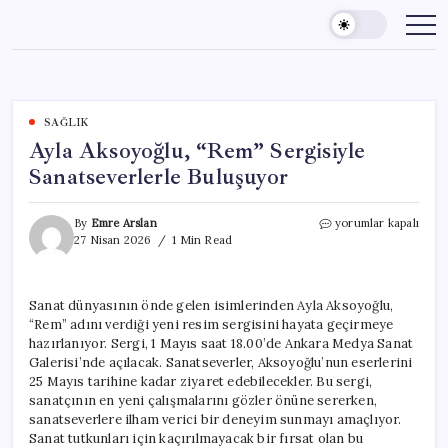
Skip
to
content
SAĞLIK
Ayla Aksoyoğlu, “Rem” Sergisiyle
Sanatseverlerle Buluşuyor
Ayla
By
Emre Arslan
yorumlar kapalı
Aksoyoğlu,
27 Nisan 2026
1 Min Read
“Rem”
Sergisiyle
Sanatseverlerle
Sanat dünyasının önde gelen isimlerinden Ayla Aksoyoğlu,
Buluşuyor
“Rem” adını verdiği yeni resim sergisini hayata geçirmeye
için
hazırlanıyor. Sergi, 1 Mayıs saat 18.00’de Ankara Medya Sanat
Galerisi’nde açılacak. Sanatseverler, Aksoyoğlu’nun eserlerini
25 Mayıs tarihine kadar ziyaret edebilecekler. Bu sergi,
sanatçının en yeni çalışmalarını gözler önüne sererken,
sanatseverlere ilham verici bir deneyim sunmayı amaçlıyor.
Sanat tutkunları için kaçırılmayacak bir fırsat olan bu