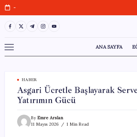
Skip
-
to
content
https://www.facebook.com/
https://twitter.com/
https://t.me/
https://www.instagram.com/
https://youtube.com/
ANA SAYFA
E
HABER
Asgari Ücretle Başlayarak Serve
Yatırımın Gücü
By
Emre Arslan
11 Mayıs 2026
1 Min Read