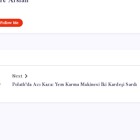
re Arslan
Follow Me
Next
r
Polatlı’da Acı Kaza: Yem Karma Makinesi İki Kardeşi Sardı