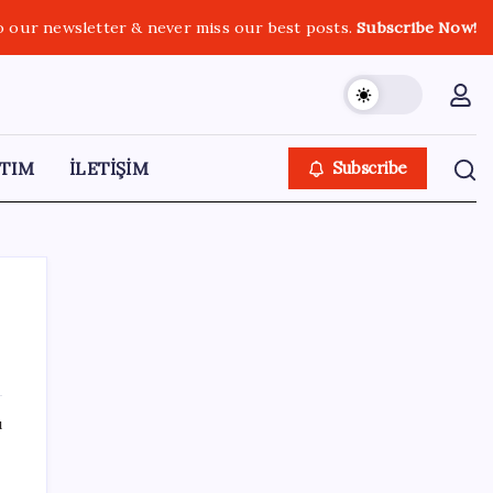
o our newsletter & never miss our best posts.
Subscribe Now!
TIM
İLETİŞİM
Subscribe
SON YAZILAR
ı
9 milyon abonenin faturası kasım ayında
ikiye katlanacak