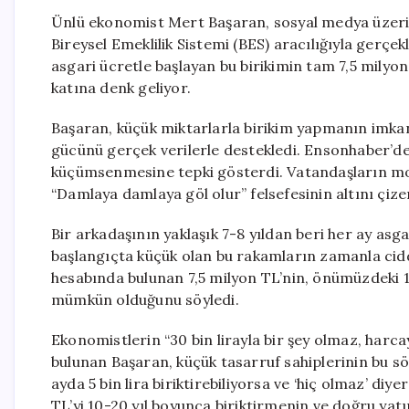
Ünlü ekonomist Mert Başaran, sosyal medya üzerind
Bireysel Emeklilik Sistemi (BES) aracılığıyla gerçekle
asgari ücretle başlayan bu birikimin tam 7,5 milyon
katına denk geliyor.
Başaran, küçük miktarlarla birikim yapmanın imkans
gücünü gerçek verilerle destekledi. Ensonhaber’de
küçümsenmesine tepki gösterdi. Vatandaşların mor
“Damlaya damlaya göl olur” felsefesinin altını çize
Bir arkadaşının yaklaşık 7-8 yıldan beri her ay asg
başlangıçta küçük olan bu rakamların zamanla cidd
hesabında bulunan 7,5 milyon TL’nin, önümüzdeki 10
mümkün olduğunu söyledi.
Ekonomistlerin “30 bin lirayla bir şey olmaz, harcayı
bulunan Başaran, küçük tasarruf sahiplerinin bu söy
ayda 5 bin lira biriktirebiliyorsa ve ‘hiç olmaz’ diy
TL’yi 10-20 yıl boyunca biriktirmenin ve doğru yat