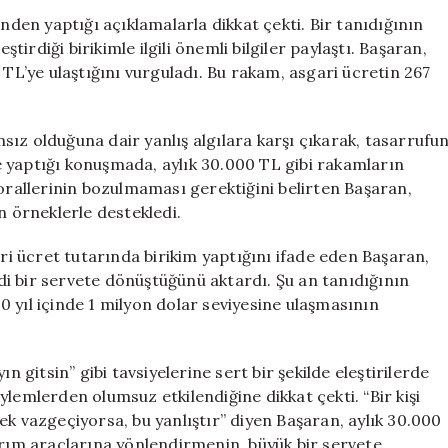
Kazananların
en yaptığı açıklamalarla dikkat çekti. Bir tanıdığının
Sırrı:
ştirdiği birikimle ilgili önemli bilgiler paylaştı. Başaran,
Tasarruf
 TL’ye ulaştığını vurguladı. Bu rakam, asgari ücretin 267
ve
Yatırımın
Gücü
ız olduğuna dair yanlış algılara karşı çıkarak, tasarrufu
için
 yaptığı konuşmada, aylık 30.000 TL gibi rakamların
allerinin bozulmaması gerektiğini belirten Başaran,
n örneklerle destekledi.
ari ücret tutarında birikim yaptığını ifade eden Başaran,
i bir servete dönüştüğünü aktardı. Şu an tanıdığının
 yıl içinde 1 milyon dolar seviyesine ulaşmasının
n gitsin” gibi tavsiyelerine sert bir şekilde eleştirilerde
lemlerden olumsuz etkilendiğine dikkat çekti. “Bir kişi
erek vazgeçiyorsa, bu yanlıştır” diyen Başaran, aylık 30.000
ırım araçlarına yönlendirmenin, büyük bir servete