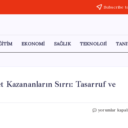
Subscribe t
ĞİTİM
EKONOMİ
SAĞLIK
TEKNOLOJİ
TANI
t Kazananların Sırrı: Tasarruf ve
Asgari
yorumlar kapal
Ücretle
Başlayarak
Servet