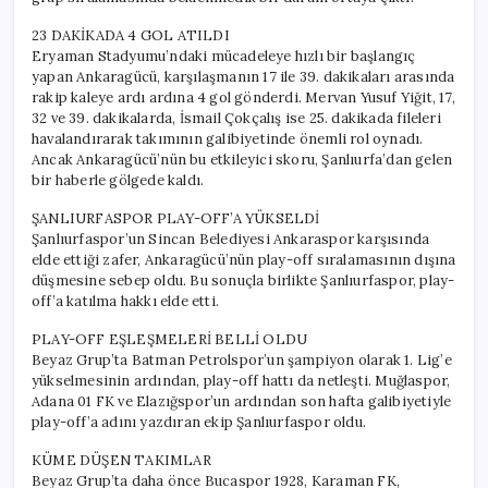
için
23 DAKİKADA 4 GOL ATILDI
Eryaman Stadyumu’ndaki mücadeleye hızlı bir başlangıç
yapan Ankaragücü, karşılaşmanın 17 ile 39. dakikaları arasında
rakip kaleye ardı ardına 4 gol gönderdi. Mervan Yusuf Yiğit, 17,
32 ve 39. dakikalarda, İsmail Çokçalış ise 25. dakikada fileleri
havalandırarak takımının galibiyetinde önemli rol oynadı.
Ancak Ankaragücü’nün bu etkileyici skoru, Şanlıurfa’dan gelen
bir haberle gölgede kaldı.
ŞANLIURFASPOR PLAY-OFF’A YÜKSELDİ
Şanlıurfaspor’un Sincan Belediyesi Ankaraspor karşısında
elde ettiği zafer, Ankaragücü’nün play-off sıralamasının dışına
düşmesine sebep oldu. Bu sonuçla birlikte Şanlıurfaspor, play-
off’a katılma hakkı elde etti.
PLAY-OFF EŞLEŞMELERİ BELLİ OLDU
Beyaz Grup’ta Batman Petrolspor’un şampiyon olarak 1. Lig’e
yükselmesinin ardından, play-off hattı da netleşti. Muğlaspor,
Adana 01 FK ve Elazığspor’un ardından son hafta galibiyetiyle
play-off’a adını yazdıran ekip Şanlıurfaspor oldu.
KÜME DÜŞEN TAKIMLAR
Beyaz Grup’ta daha önce Bucaspor 1928, Karaman FK,