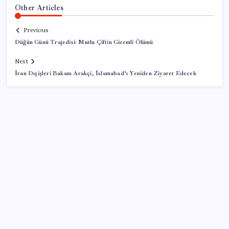
Other Articles
Previous
Düğün Günü Trajedisi: Mutlu Çiftin Gizemli Ölümü
Next
İran Dışişleri Bakanı Arakçi, İslamabad’ı Yeniden Ziyaret Edecek
SON YAZILAR
Ekran Kartı Fiyatlarına Zam Yolda: Yüzde 40’a Varan
Fiyat Artışı