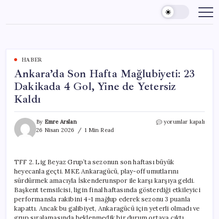
Skip
to
content
HABER
Ankara’da Son Hafta Mağlubiyeti: 23
Dakikada 4 Gol, Yine de Yetersiz
Kaldı
Ankara’da
By
Emre Arslan
yorumlar kapalı
Son
26 Nisan 2026
1 Min Read
Hafta
Mağlubiyeti:
23
TFF 2. Lig Beyaz Grup’ta sezonun son haftası büyük
Dakikada
heyecanla geçti. MKE Ankaragücü, play-off umutlarını
4
Gol,
sürdürmek amacıyla İskenderunspor ile karşı karşıya geldi.
Yine
Başkent temsilcisi, ligin final haftasında gösterdiği etkileyici
de
performansla rakibini 4-1 mağlup ederek sezonu 3 puanla
Yetersiz
kapattı. Ancak bu galibiyet, Ankaragücü için yeterli olmadı ve
Kaldı
grup sıralamasında beklenmedik bir durum ortaya çıktı.