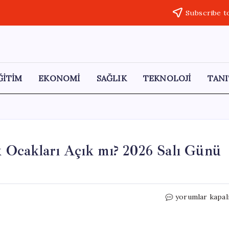
Subscribe t
ĞİTİM
EKONOMİ
SAĞLIK
TEKNOLOJİ
TANI
ık Ocakları Açık mı? 2026 Salı Günü
19
yorumlar kapal
Mayıs’ta
Hastaneler
ve