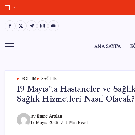
Skip
-
to
content
https://www.facebook.com/
https://twitter.com/
https://t.me/
https://www.instagram.com/
https://youtube.com/
ANA SAYFA
E
EĞITIM
SAĞLIK
19 Mayıs’ta Hastaneler ve Sağl
Sağlık Hizmetleri Nasıl Olacak?
By
Emre Arslan
17 Mayıs 2026
1 Min Read