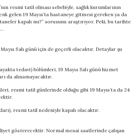
Sağlık
ın resmi tatil olması sebebiyle, sağlık kurumlarının
Ocakları
nk gelen 19 Mayıs’ta hastaneye gitmesi gereken ya da
Açık
aneler kapalı mı?” sorusunu araştırıyor. Peki, bu tarihte
mı?
r…
2026
Salı
Günü
Mayıs Salı günü için de geçerli olacaktır. Detaylar şu
Sağlık
Hizmetleri
Nasıl
Olacak?
k (ayakta tedavi) bölümleri, 19 Mayıs Salı günü hizmet
için
rı da alınamayacaktır.
leri, resmi tatil günlerinde olduğu gibi 19 Mayıs’ta da 24
ektir.
ları), resmi tatil nedeniyle kapalı olacaktır.
liyet gösterecektir. Normal mesai saatlerinde çalışan