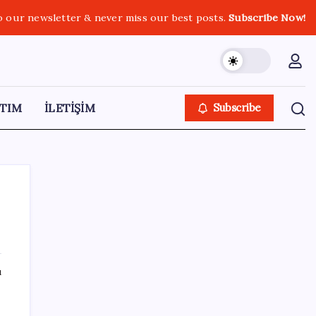
o our newsletter & never miss our best posts.
Subscribe Now!
TIM
İLETİŞİM
Subscribe
SON YAZILAR
ı
Ekran Kartı Fiyatlarına Zam Yolda: Yüzde
40’a Varan Fiyat Artışı